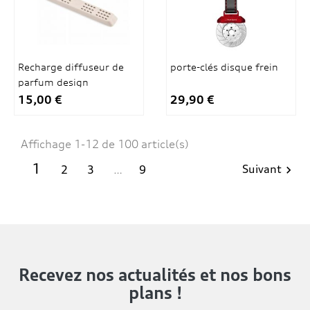
Recharge diffuseur de
porte-clés disque frein
parfum design
15,00 €
29,90 €
Affichage 1-12 de 100 article(s)
1
Suivant
2
3
…
9

Recevez nos actualités
et nos bons
plans !