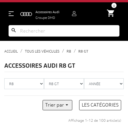
search
0
shopping_cart
Accessoires Audi
Groupe DMD
search
ACCUEIL
TOUS LES VÉHICULES
R8
R8 GT
ACCESSOIRES AUDI R8 GT
Trier par

LES CATÉGORIES
Affichage 1-12 de 100 article(s)