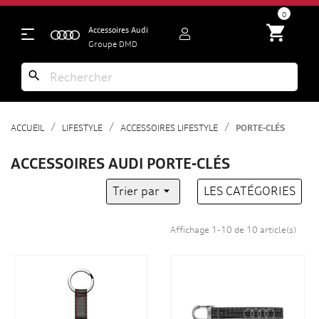
search
0
shopping_cart
Accessoires Audi
Groupe DMD
search
ACCUEIL
LIFESTYLE
ACCESSOIRES LIFESTYLE
PORTE-CLÉS
ACCESSOIRES AUDI PORTE-CLÉS
Trier par

LES CATÉGORIES
Affichage 1-10 de 10 article(s)