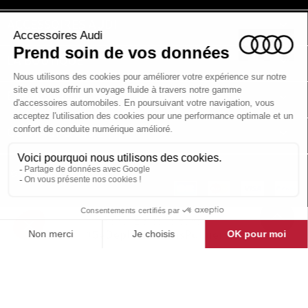
ACCESSOIRES AUDI

LA BOUTIQUE

ESPACE CLIENT

CONTACT & AIDE

© Groupe DMD 2025
Pensez à covoiturer
#SeDeplacerMoinsPolluer