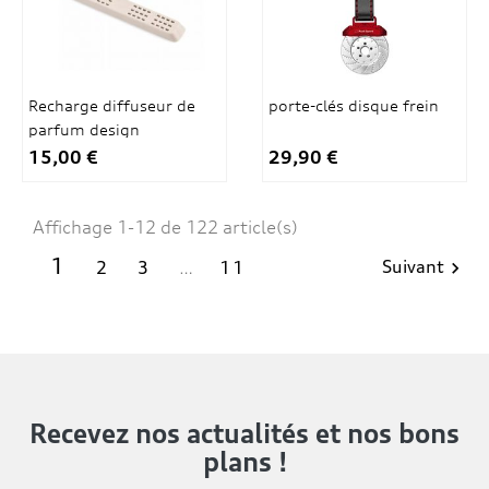
Recharge diffuseur de
porte-clés disque frein
parfum design
15,00 €
29,90 €
Affichage 1-12 de 122 article(s)
1
Suivant
2
3
…
11

Recevez nos actualités
et nos bons
plans !