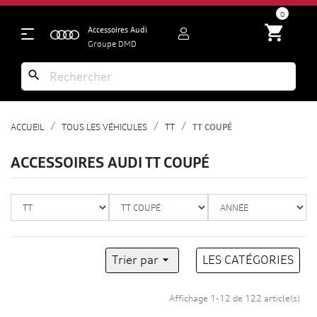
search
0
shopping_cart
Accessoires Audi
Groupe DMD
search
ACCUEIL
TOUS LES VÉHICULES
TT
TT COUPÉ
ACCESSOIRES AUDI TT COUPÉ
Trier par

LES CATÉGORIES
Affichage 1-12 de 122 article(s)