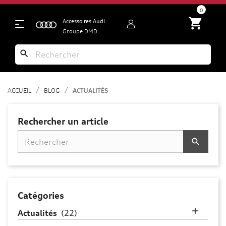
search
0
shopping_cart
Accessoires Audi
Groupe DMD
search
ACCUEIL
BLOG
ACTUALITÉS
Rechercher un article
search
Catégories

Actualités
(22)