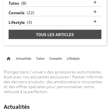

Tutos
(8)

Conseils
(22)

Lifestyle
(3)
TOUS LES ARTICLES
Actualités
Tutos
Conseils
Lifestyle
home
Plongez dans l'univers des accessoires automobiles
Audi avec nos actualités exclusives ! Restez informés
des derniers produits, des améliorations innovantes
et des offres spéciales pour personnaliser votre
véhicule à la perfection.
Actualités