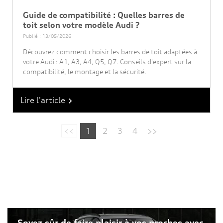
Guide de compatibilité : Quelles barres de
toit selon votre modèle Audi ?
Publié : 13/05/2026
Découvrez comment choisir les barres de toit adaptées à
votre Audi : A1, A3, A4, Q5, Q7. Conseils d'expert sur la
compatibilité, le montage et la sécurité.
Lire l'article

<<
1
2
3
4
>>
Soyez sûr de faire plaisir à vos proches avec