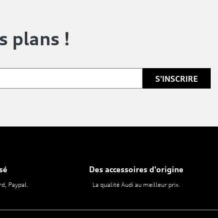
s plans !
sé
Des accessoires d'origine
rd, Paypal.
La qualité Audi au meilleur prix.