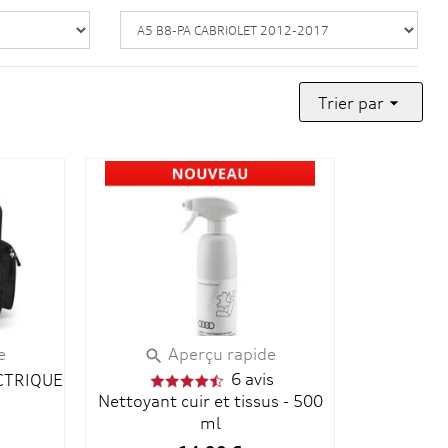
Trier par

e
Aperçu rapide

6 avis
CTRIQUE
Nettoyant cuir et tissus - 500
ml