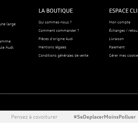
LA BOUTIQUE
ESPACE CL
Qui sommes-nous ?
Mon compte
une large
Comment commander ?
Échanges / retou
Pièces d'origine Audi
Livraison
 gamme
ule Audi.
Mentions légales
Paiement
Conditions générales de vente
Gérer mes cookie
Pensez à covoiturer
#SeDeplacerMoinsPolluer