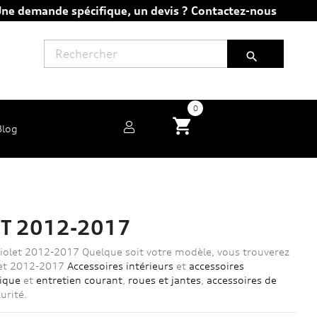
ne demande spécifique, un devis ?
Contactez-nous

0
shopping_cart
Blog
ET 2012-2017
briolet 2012-2017 Quelque soit votre modèle, vous trouverez
let 2012-2017
Accessoires intérieurs
et
accessoires
ique
et
entretien courant
,
roues et jantes
,
accessoires de
urité.