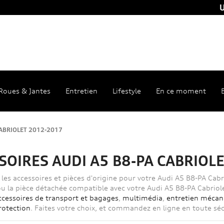
U
Roues & Jantes
Entretien
Lifestyle
En ce moment
CABRIOLET 2012-2017
SOIRES AUDI A5 B8-PA CABRIOL
 les accessoires et pièces d'origine pour votre Audi A5 B8-PA Ca
 ou la pièce détachée compatible avec votre Audi A5 B8-PA Cabrio
ccessoires de transport et bagages
,
multimédia
,
entretien mécan
rotection
. Faites votre choix, et commandez en ligne en toute séc