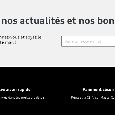
 nos actualités
et nos bon
nnez-vous et soyez le
te mail !
Livraison rapide
Paiement sécuri
livrés dans les meilleurs délais.
Réglez via CB, Visa, MasterCa