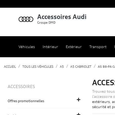
Accessoires Audi
Groupe DMD
Véhicules
Intérieur
Extérieur
Transport
ACCUEIL
TOUS LES VÉHICULES
A5
A5 CABRIOLET
A5 B8-PA 
ACCES
ACCESSOIRES
Trouvez tous
l'accessoire
Offres promotionnelles
extérieurs
,
a
sécurité et p