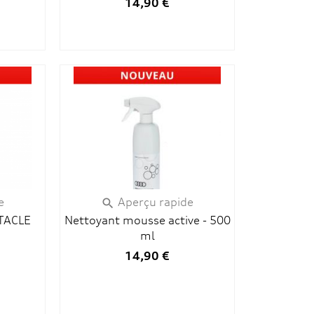
14,90 €
e
Aperçu rapide

TACLE
Nettoyant mousse active - 500
ml
14,90 €