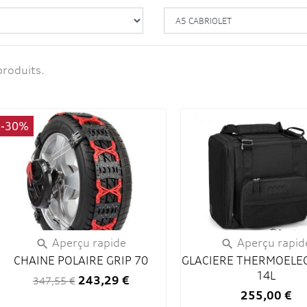
produits.
-30%
Aperçu rapide
Aperçu rapid


CHAINE POLAIRE GRIP 70
GLACIERE THERMOELE
14L
243,29 €
347,55 €
255,00 €