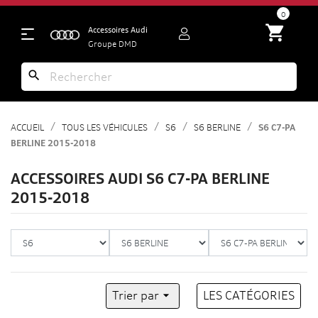
search
0
shopping_cart
Accessoires Audi
Groupe DMD
search
ACCUEIL
TOUS LES VÉHICULES
S6
S6 BERLINE
S6 C7-PA
BERLINE 2015-2018
ACCESSOIRES AUDI S6 C7-PA BERLINE
2015-2018
Trier par

LES CATÉGORIES