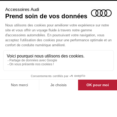
ACCESSOIRES AUDI

LA BOUTIQUE

ESPACE CLIENT

CONTACT & AIDE

© Groupe DMD 2025
Pensez à covoiturer
#SeDeplacerMoinsPolluer