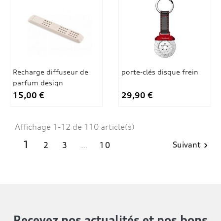
Recharge diffuseur de
porte-clés disque frein
parfum design
15,00 €
29,90 €
Affichage 1-12 de 110 article(s)
1
Suivant
2
3
…
10

Recevez nos actualités
et nos bons