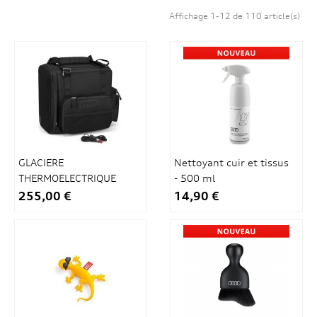
Affichage 1-12 de 110 article(s)
GLACIERE
Nettoyant cuir et tissus
THERMOELECTRIQUE
- 500 ml
14L
255,00 €
14,90 €