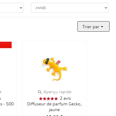
Trier par

e
Aperçu rapide

s
2 avis
us - 500
Diffuseur de parfum Gecko,
jaune