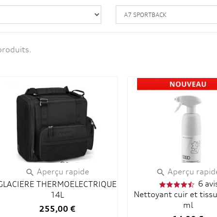
produits.
Aperçu rapide
Aperçu rapid


6 avi
GLACIERE THERMOELECTRIQUE
Nettoyant cuir et tiss
14L
ml
255,00 €