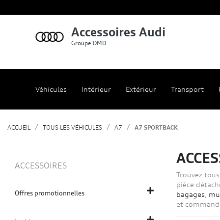
Accessoires Audi
Groupe DMD
Véhicules
Intérieur
Extérieur
Transport
ACCUEIL
TOUS LES VÉHICULES
A7
A7 SPORTBACK
ACCES
ACCESSOIRES
Trouvez tous 
pièce détach
Offres promotionnelles
bagages
,
mu
et commandez