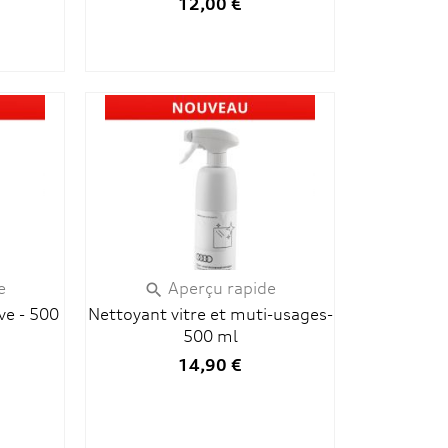
12,00 €
e
Aperçu rapide

ve - 500
Nettoyant vitre et muti-usages-
500 ml
14,90 €