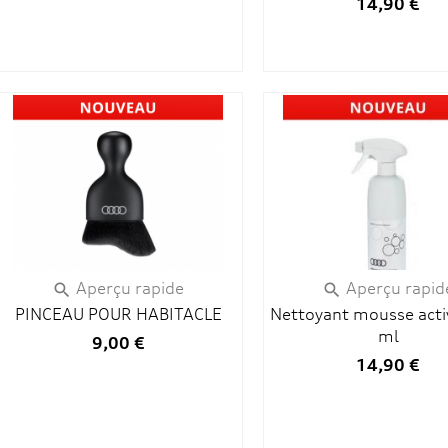
14,90 €
Aperçu rapide
Aperçu rapid


PINCEAU POUR HABITACLE
Nettoyant mousse acti
ml
9,00 €
14,90 €