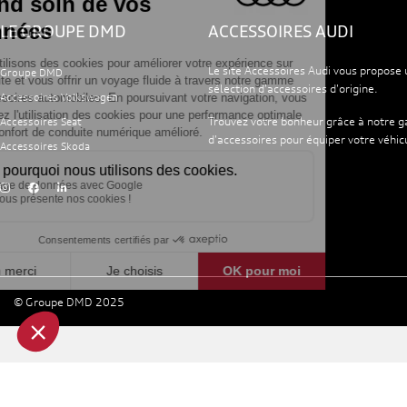
LE GROUPE DMD
ACCESSOIRES AUDI
Le site Accessoires Audi vous propose 
Groupe DMD
sélection d'accessoires d'origine.
Accessoires Volkswagen
Trouvez votre bonheur grâce à notre
Accessoires Seat
d'accessoires pour équiper votre véhic
Accessoires Skoda
© Groupe DMD 2025