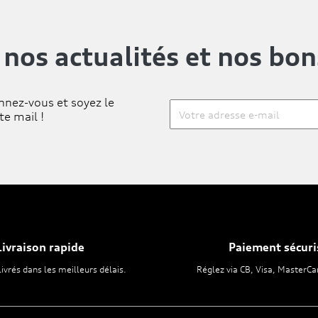
 nos actualités
et nos bon
nnez-vous et soyez le
te mail !
Livraison rapide
Paiement sécuri
livrés dans les meilleurs délais.
Réglez via CB, Visa, MasterCa