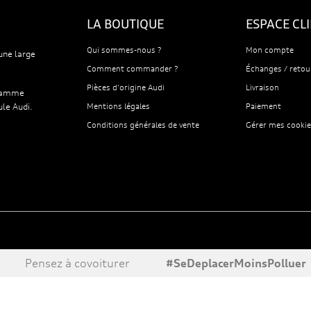
LA BOUTIQUE
ESPACE CL
Qui sommes-nous ?
Mon compte
une large
Comment commander ?
Échanges / retou
Pièces d'origine Audi
Livraison
 gamme
ule Audi.
Mentions légales
Paiement
Conditions générales de vente
Gérer mes cookie
Pensez à covoiturer
#SeDeplacerMoinsPolluer