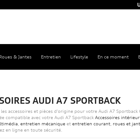
U
Roues & Jantes
Entretien
Lifestyle
En ce moment
SOIRES AUDI A7 SPORTBACK
les accessoires et pièces d'origine pour votre Audi A7 Sportback 
ée compatible avec votre Audi A7 Sportback
Accessoires intérieur
ltimédia
,
entretien mécanique
et
entretien courant
,
roues et jan
 en ligne en toute sécurité.