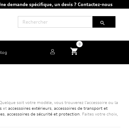
ne demande spécifique, un devis ?
Contactez-nous

0
shopping_cart
Blog
Quelque soit votre modèle, vous trouverez l'accessoire ou la
s
et
accessoires extérieurs
,
accessoires de transport et
tes
,
accessoires de sécurité et protection
. Faites votre choix,