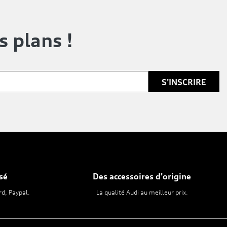
s plans !
sé
Des accessoires d'origine
rd, Paypal.
La qualité Audi au meilleur prix.