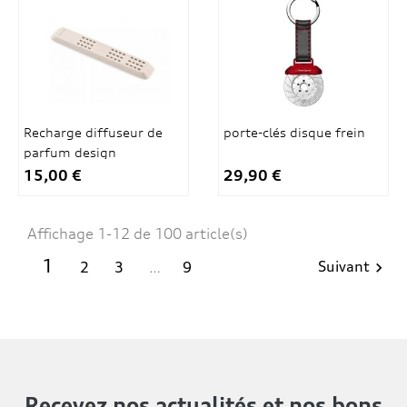
Recharge diffuseur de
porte-clés disque frein
parfum design
15,00 €
29,90 €
Affichage 1-12 de 100 article(s)
1
Suivant
2
3
…
9

Recevez nos actualités
et nos bons