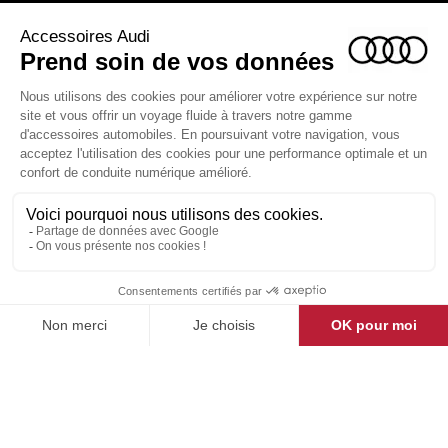
ACCESSOIRES AUDI

LA BOUTIQUE

ESPACE CLIENT

CONTACT & AIDE

© Groupe DMD 2025
Pensez à covoiturer
#SeDeplacerMoinsPolluer