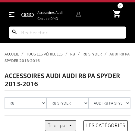
search
0
shopping_cart
Accessoires Audi
Groupe DMD
search
ACCUEIL
TOUS LES VÉHICULES
R8
R8 SPYDER
AUDI R8 PA
SPYDER 2013-2016
ACCESSOIRES AUDI AUDI R8 PA SPYDER
2013-2016
Trier par

LES CATÉGORIES