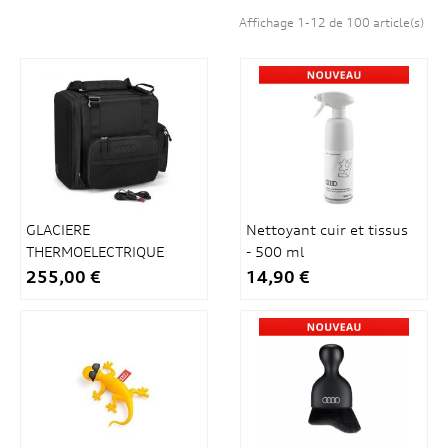
Affichage 1-12 de 100 article(s)
GLACIERE
Nettoyant cuir et tissus
THERMOELECTRIQUE
- 500 ml
14L
255,00 €
14,90 €