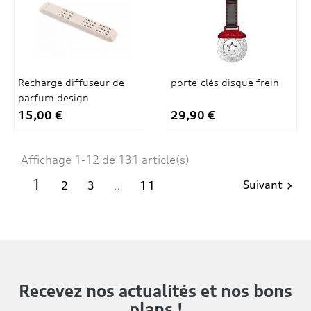
Recharge diffuseur de
porte-clés disque frein
parfum design
15,00 €
29,90 €
Affichage 1-12 de 131 article(s)
1
Suivant
2
3
…
11

Recevez nos actualités
et nos bons
plans !