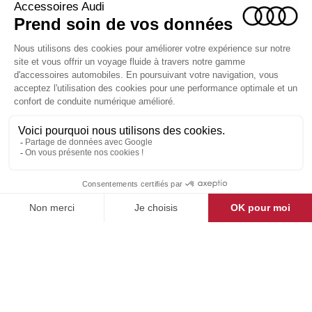
LA BOUTIQUE

ESPACE CLIENT

CONTACT & AIDE

© Groupe DMD 2025
Pensez à covoiturer
#SeDeplacerMoinsPolluer