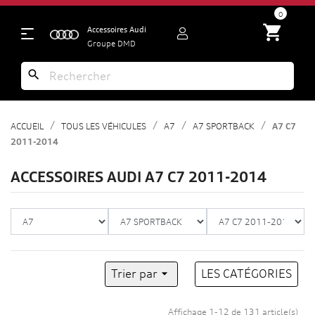
search
0
shopping_cart
Accessoires Audi
Groupe DMD
search
ACCUEIL
TOUS LES VÉHICULES
A7
A7 SPORTBACK
A7 C7
2011-2014
ACCESSOIRES AUDI A7 C7 2011-2014
Trier par

LES CATÉGORIES
Affichage 1-12 de 131 article(s)