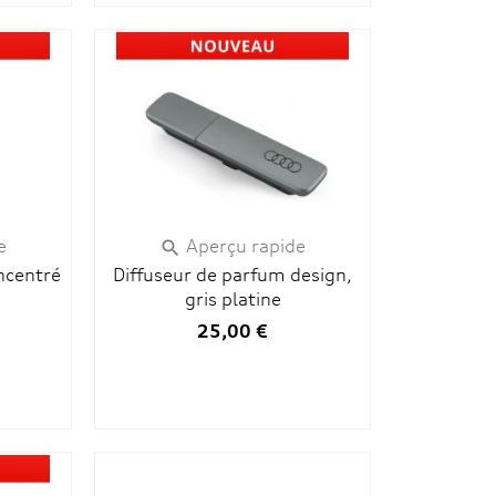
e
Aperçu rapide

ncentré
Diffuseur de parfum design,
gris platine
25,00 €