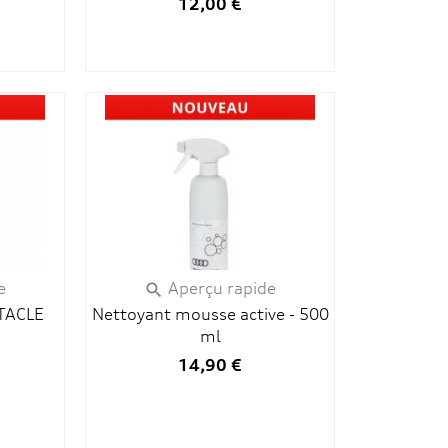
12,00 €
e
Aperçu rapide

TACLE
Nettoyant mousse active - 500
ml
14,90 €