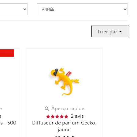
Trier par

e
Aperçu rapide

s
2 avis
us - 500
Diffuseur de parfum Gecko,
jaune