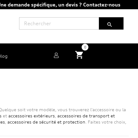
ne demande spécifique, un devis ?
Contactez-nous

0
shopping_cart
Blog
Quelque soit votre modèle, vous trouverez l'accessoire ou la
s
et
accessoires extérieurs
,
accessoires de transport et
tes
,
accessoires de sécurité et protection
. Faites votre choix,