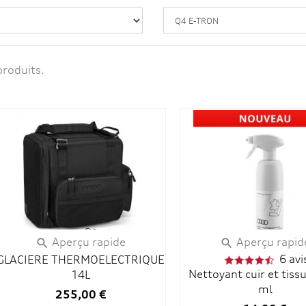
produits.
Aperçu rapide
Aperçu rapid


6 avi
GLACIERE THERMOELECTRIQUE
Nettoyant cuir et tiss
14L
ml
255,00 €