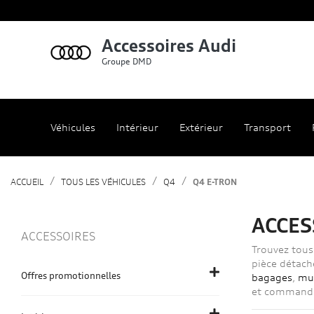
Accessoires Audi
Groupe DMD
Véhicules
Intérieur
Extérieur
Transport
ACCUEIL
TOUS LES VÉHICULES
Q4
Q4 E-TRON
ACCES
ACCESSOIRES
Trouvez tous 
pièce détach
Offres promotionnelles
bagages
,
mu
et commandez