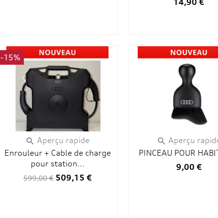
14,90 €
-15%
Aperçu rapide
Aperçu rapid


Enrouleur + Cable de charge
PINCEAU POUR HABI
pour station...
9,00 €
509,15 €
599,00 €