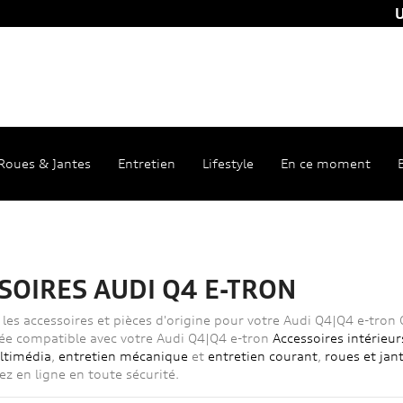
U
Roues & Jantes
Entretien
Lifestyle
En ce moment
SOIRES AUDI Q4 E-TRON
les accessoires et pièces d'origine pour votre Audi Q4|Q4 e-tron 
ée compatible avec votre Audi Q4|Q4 e-tron
Accessoires intérieur
ltimédia
,
entretien mécanique
et
entretien courant
,
roues et jan
 en ligne en toute sécurité.