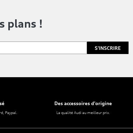
s plans !
sé
Des accessoires d'origine
rd, Paypal.
La qualité Audi au meilleur prix.