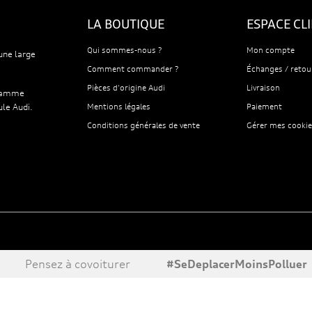
LA BOUTIQUE
ESPACE CL
Qui sommes-nous ?
Mon compte
une large
Comment commander ?
Échanges / retou
Pièces d'origine Audi
Livraison
 gamme
ule Audi.
Mentions légales
Paiement
Conditions générales de vente
Gérer mes cookie
Pensez à covoiturer
#SeDeplacerMoinsPolluer