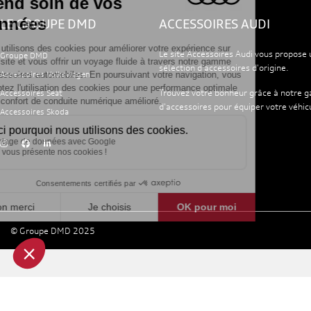
LE GROUPE DMD
ACCESSOIRES AUDI
Le site Accessoires Audi vous propose 
Groupe DMD
sélection d'accessoires d'origine.
Accessoires Volkswagen
Trouvez votre bonheur grâce à notre
Accessoires Seat
d'accessoires pour équiper votre véhic
Accessoires Skoda
© Groupe DMD 2025