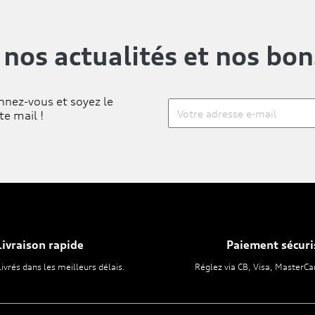
 nos actualités
et nos bon
nnez-vous et soyez le
te mail !
Livraison rapide
Paiement sécuri
livrés dans les meilleurs délais.
Réglez via CB, Visa, MasterCa