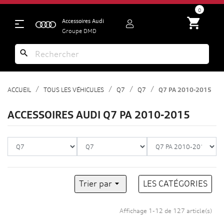
search
0
shopping_cart
Accessoires Audi
Groupe DMD
search
ACCUEIL
TOUS LES VÉHICULES
Q7
Q7
Q7 PA 2010-2015
ACCESSOIRES AUDI Q7 PA 2010-2015
Trier par

LES CATÉGORIES
Affichage 1-12 de 127 article(s)