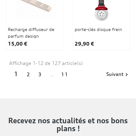
Recharge diffuseur de
porte-clés disque frein
parfum design
15,00 €
29,90 €
Affichage 1-12 de 127 article(s)
1
Suivant
2
3
…
11

Recevez nos actualités
et nos bons
plans !