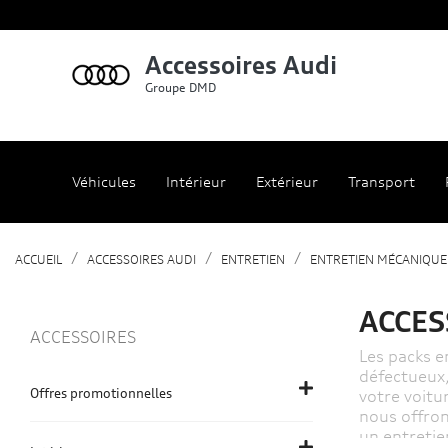
Accessoires Audi
Groupe DMD
Véhicules
Intérieur
Extérieur
Transport
ACCUEIL
ACCESSOIRES AUDI
ENTRETIEN
ENTRETIEN MÉCANIQUE
ACCES
ACCESSOIRES
Les packs e
défectueux, 
Offres promotionnelles
votre voitu
nous offron
un entretie