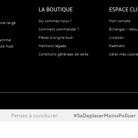
LA BOUTIQUE
ESPACE CL
Qui sommes-nous ?
Mon compte
une large
Comment commander ?
Échanges / retou
Pièces d'origine Audi
Livraison
 gamme
ule Audi.
Mentions légales
Paiement
Conditions générales de vente
Gérer mes cookie
Pensez à covoiturer
#SeDeplacerMoinsPolluer