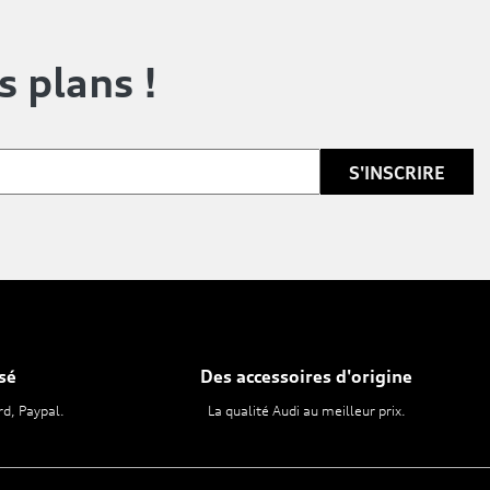
s plans !
sé
Des accessoires d'origine
rd, Paypal.
La qualité Audi au meilleur prix.