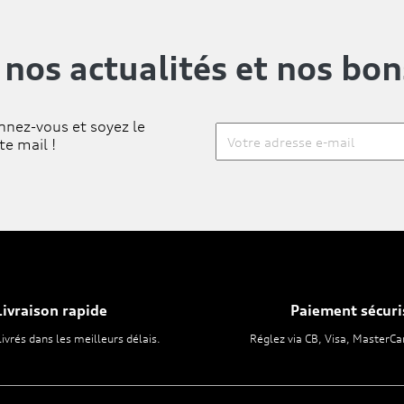
 nos actualités
et nos bon
nnez-vous et soyez le
te mail !
Livraison rapide
Paiement sécuri
livrés dans les meilleurs délais.
Réglez via CB, Visa, MasterCa