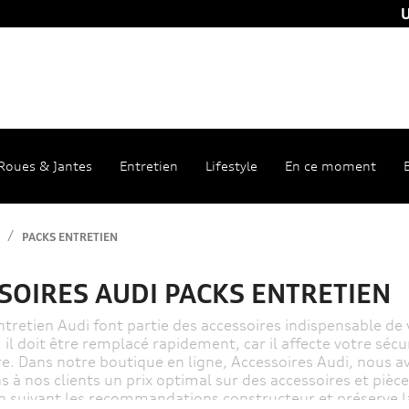
U
Roues & Jantes
Entretien
Lifestyle
En ce moment
PACKS ENTRETIEN
SOIRES AUDI PACKS ENTRETIEN
ntretien Audi font partie des accessoires indispensable de 
il doit être remplacé rapidement, car il affecte votre sécuri
re. Dans notre boutique en ligne, Accessoires Audi, nous av
s à nos clients un prix optimal sur des accessoires et pièc
n suivant les recommandations constructeur et préserve la 