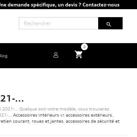
ne demande spécifique, un devis ?
Contactez-nous

0
shopping_cart
Blog
21-...
4 2021-... Quelque soit votre modèle, vous trouverez
21-...
Accessoires intérieurs
et
accessoires extérieurs
,
retien courant
,
roues et jantes
,
accessoires de sécurité et