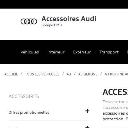
Accessoires Audi
Groupe DMD
Véhicules
Intérieur
Extérieur
Transport
ACCUEIL
TOUS LES VÉHICULES
A3
A3 BERLINE
A3 BERLINE A
ACCES
ACCESSOIRES
Trouvez tous 
l'accessoire 
Offres promotionnelles
accessoires 
protection
. 