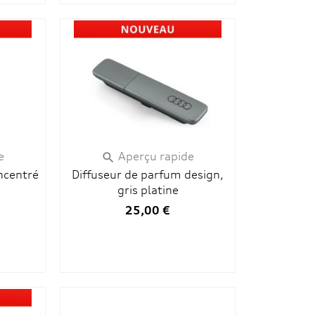
e
Aperçu rapide

ncentré
Diffuseur de parfum design,
gris platine
25,00 €