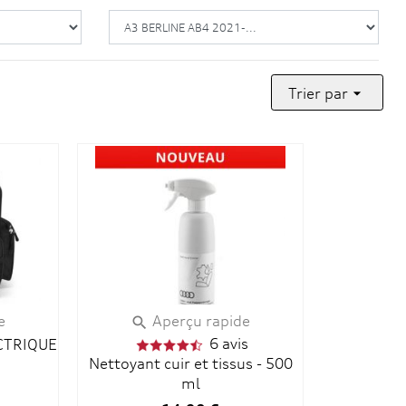
Trier par

e
Aperçu rapide

6 avis
CTRIQUE
Nettoyant cuir et tissus - 500
ml