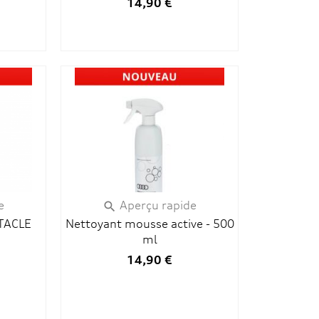
14,90 €
e
Aperçu rapide

TACLE
Nettoyant mousse active - 500
ml
14,90 €