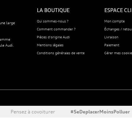
LA BOUTIQUE
ESPACE CL
Qui sommes-nous ?
Mon compte
une large
Comment commander ?
Échanges / retou
Pièces d'origine Audi
Livraison
 gamme
ule Audi.
Mentions légales
Paiement
Conditions générales de vente
Gérer mes cookie
Pensez à covoiturer
#SeDeplacerMoinsPolluer