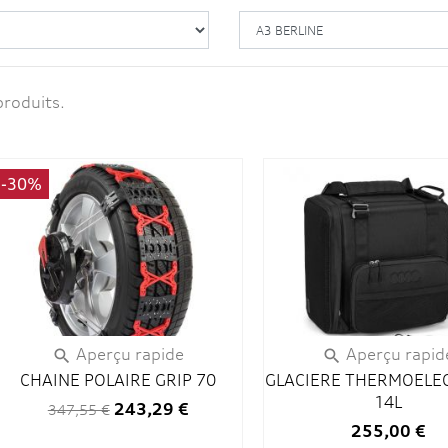
produits.
-30%
Aperçu rapide
Aperçu rapid


CHAINE POLAIRE GRIP 70
GLACIERE THERMOELE
14L
243,29 €
347,55 €
255,00 €