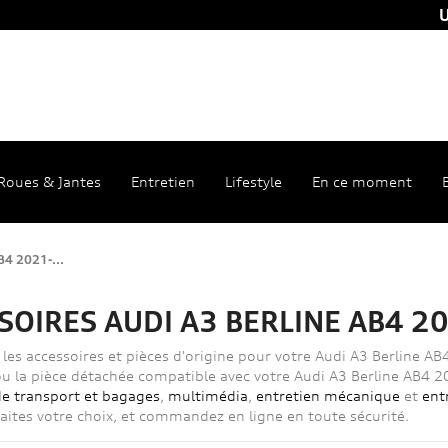
U
Roues & Jantes
Entretien
Lifestyle
En ce moment
B4 2021-...
SOIRES AUDI A3 BERLINE AB4 20
les accessoires et pièces d'origine pour votre Audi A3 Berline AB
ou la pièce détachée compatible avec votre Audi A3 Berline AB4 20
de transport et bagages
,
multimédia
,
entretien mécanique
et
ent
Faites votre choix, et commandez en ligne en toute sécurité.