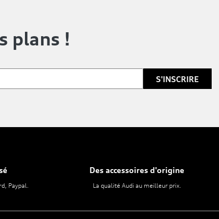
s plans !
sé
Des accessoires d'origine
rd, Paypal.
La qualité Audi au meilleur prix.