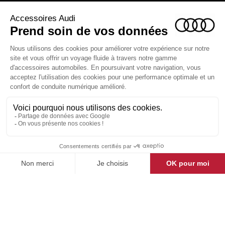
ACCESSOIRES AUDI

LA BOUTIQUE

ESPACE CLIENT

CONTACT & AIDE

© Groupe DMD 2025
Pensez à covoiturer
#SeDeplacerMoinsPolluer