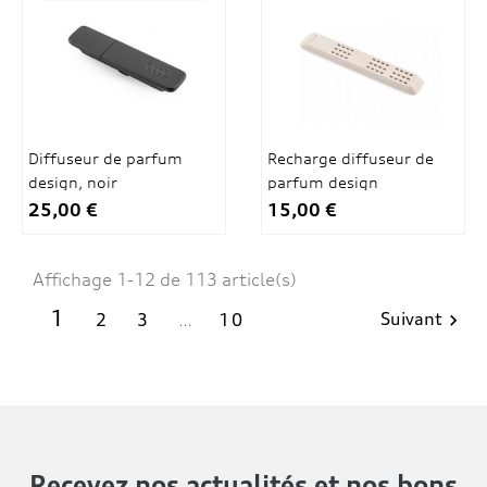
Diffuseur de parfum
Recharge diffuseur de
design, noir
parfum design
25,00 €
15,00 €
Affichage 1-12 de 113 article(s)
1
Suivant
2
3
…
10

Recevez nos actualités
et nos bons