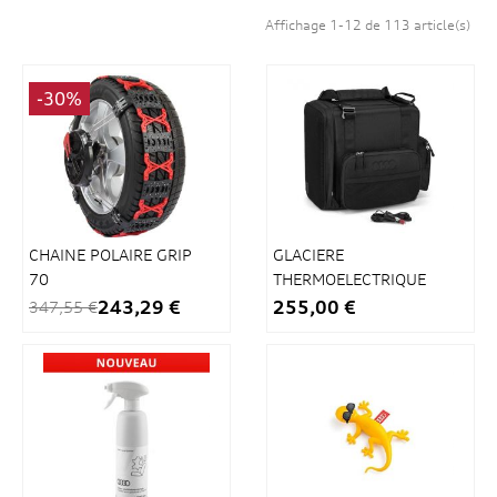
Affichage 1-12 de 113 article(s)
-30%
CHAINE POLAIRE GRIP
GLACIERE
70
THERMOELECTRIQUE
14L
243,29 €
255,00 €
347,55 €