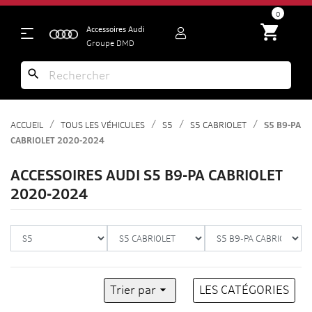
search
0
shopping_cart
Accessoires Audi
Groupe DMD
search
ACCUEIL
TOUS LES VÉHICULES
S5
S5 CABRIOLET
S5 B9-PA
CABRIOLET 2020-2024
ACCESSOIRES AUDI S5 B9-PA CABRIOLET
2020-2024
Trier par

LES CATÉGORIES