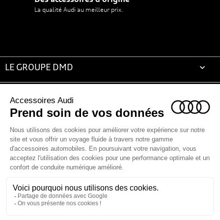
La qualité Audi au meilleur prix.
LE GROUPE DMD

ACCESSOIRES AUDI

LA BOUTIQUE

ESPACE CLIENT

CONTACT & AIDE

© Groupe DMD 2025