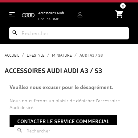
search
0
shopping_cart
Accessoires Audi
Groupe DMD
search
ACCUEIL
LIFESTYLE
MINIATURE
AUDI A3 / S3
ACCESSOIRES AUDI AUDI A3 / S3
Veuillez nous excuser pour le désagrément.
Nous nous ferons un plaisir de dénicher l'accessoire
Audi desiré.
CONTACTER LE SERVICE COMMERCIAL
search