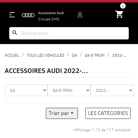
search
0
shopping_cart
Accessoires Audi
Groupe DMD
search
ACCUEIL
TOUS LES VÉHICULES
Q4
Q4 E-TRON
2022-...
ACCESSOIRES AUDI 2022-...
Trier par

LES CATÉGORIES
Affichage 1-12 de 117 article(s)