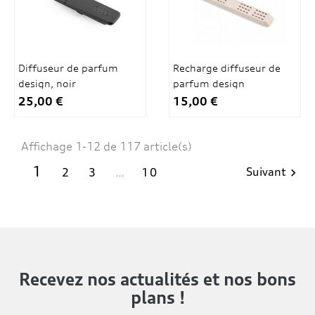
Diffuseur de parfum
Recharge diffuseur de
design, noir
parfum design
25,00 €
15,00 €
Affichage 1-12 de 117 article(s)
1
Suivant
2
3
…
10

Recevez nos actualités
et nos bons
plans !