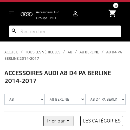
search
0
shopping_cart
Accessoires Audi
Groupe DMD
search
ACCUEIL
TOUS LES VÉHICULES
A8
A8 BERLINE
A8 D4 PA
BERLINE 2014-2017
ACCESSOIRES AUDI A8 D4 PA BERLINE
2014-2017
Trier par

LES CATÉGORIES