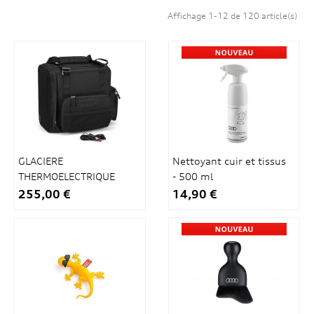
Affichage 1-12 de 120 article(s)
GLACIERE
Nettoyant cuir et tissus
THERMOELECTRIQUE
- 500 ml
14L
255,00 €
14,90 €