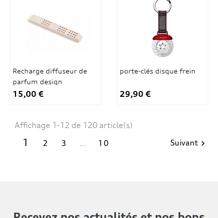
Recharge diffuseur de
porte-clés disque frein
parfum design
15,00 €
29,90 €
Affichage 1-12 de 120 article(s)
1
Suivant
2
3
…
10

Recevez nos actualités
et nos bons