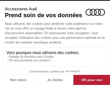
ACCESSOIRES AUDI

LA BOUTIQUE

ESPACE CLIENT

CONTACT & AIDE

© Groupe DMD 2025
Pensez à covoiturer
#SeDeplacerMoinsPolluer