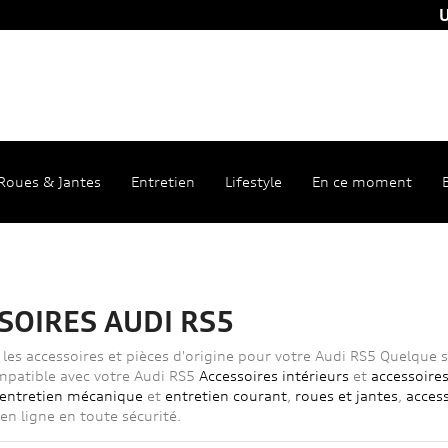
U
Roues & Jantes
Entretien
Lifestyle
En ce moment
SOIRES AUDI RS5
les accessoires et pièces d'origine pour votre Audi RS5 Quelque s
patible avec votre Audi RS5
Accessoires intérieurs
et
accessoires
entretien mécanique
et
entretien courant
,
roues et jantes
,
access
 ligne en toute sécurité.