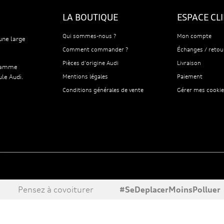
LA BOUTIQUE
ESPACE CL
Qui sommes-nous ?
Mon compte
une large
Comment commander ?
Échanges / retou
Pièces d'origine Audi
Livraison
 gamme
ule Audi.
Mentions légales
Paiement
Conditions générales de vente
Gérer mes cookie
Pensez à covoiturer
#SeDeplacerMoinsPolluer