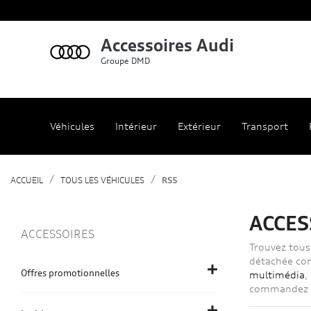
Accessoires Audi
Groupe DMD
Véhicules
Intérieur
Extérieur
Transport
ACCUEIL
TOUS LES VÉHICULES
RS5
ACCES
ACCESSOIRES
Trouvez tous 
détachée com
Offres promotionnelles
multimédia
,
commandez en