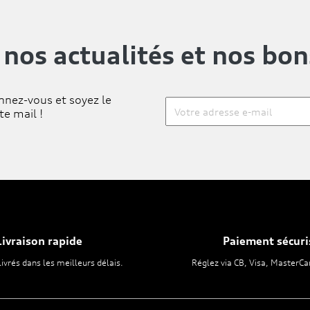
 nos actualités
et nos bon
nnez-vous et soyez le
te mail !
Livraison rapide
Paiement sécuri
livrés dans les meilleurs délais.
Réglez via CB, Visa, MasterCa