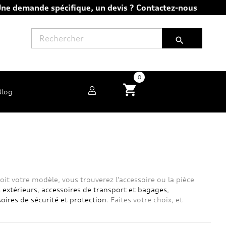
ne demande spécifique, un devis ?
Contactez-nous

0
shopping_cart
Blog
oit votre modèle, vous trouverez l'accessoire ou la pièce
 extérieurs
,
accessoires de transport et bagages
,
oires de sécurité et protection
. Faites votre choix, et