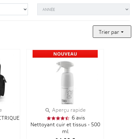
Trier par

e
Aperçu rapide

6 avis
CTRIQUE
Nettoyant cuir et tissus - 500
ml