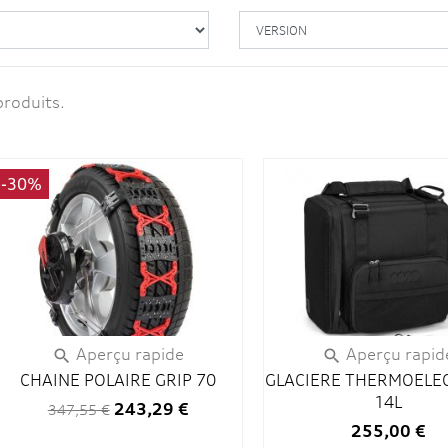
produits.
-30%
Aperçu rapide
Aperçu rapid


CHAINE POLAIRE GRIP 70
GLACIERE THERMOELE
14L
243,29 €
347,55 €
255,00 €