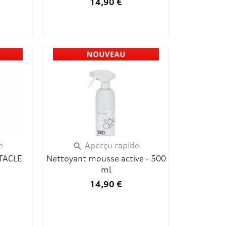
14,90 €
e
Aperçu rapide

TACLE
Nettoyant mousse active - 500
ml
14,90 €