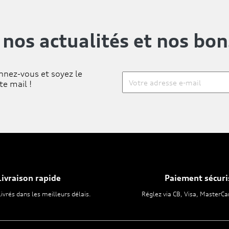
 nos actualités
et nos bon
nnez-vous et soyez le
te mail !
Livraison rapide
Paiement sécuri
livrés dans les meilleurs délais.
Réglez via CB, Visa, MasterCa