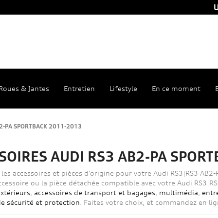
U
Roues & Jantes
Entretien
Lifestyle
En ce moment
2-PA SPORTBACK 2011-2013
SOIRES AUDI RS3 AB2-PA SPOR
 les accessoires et pièces d'origine pour votre Audi RS3|RS3 AB
accessoire ou la pièce détachée compatible avec votre Audi RS3|
xtérieurs
,
accessoires de transport et bagages
,
multimédia
,
entr
e sécurité et protection
. Faites votre choix, et commandez en lig