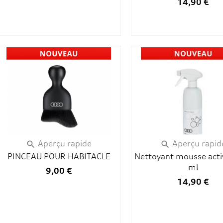
14,90 €
Aperçu rapide
Aperçu rapid


PINCEAU POUR HABITACLE
Nettoyant mousse acti
ml
9,00 €
14,90 €