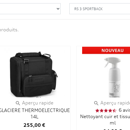
produits.
Aperçu rapide
Aperçu rapid


6 avi
GLACIERE THERMOELECTRIQUE
Nettoyant cuir et tiss
14L
ml
255,00 €