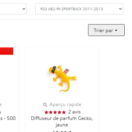
Trier par

e
Aperçu rapide

s
2 avis
us - 500
Diffuseur de parfum Gecko,
jaune