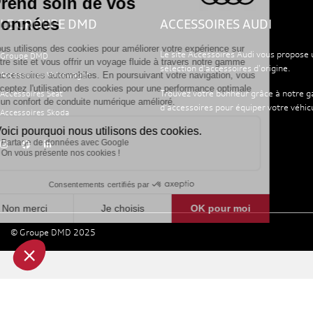
LE GROUPE DMD
ACCESSOIRES AUDI
Le site Accessoires Audi vous propose 
Groupe DMD
sélection d'accessoires d'origine.
Accessoires Volkswagen
Trouvez votre bonheur grâce à notre
Accessoires Seat
d'accessoires pour équiper votre véhic
Accessoires Skoda
© Groupe DMD 2025