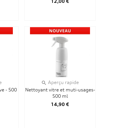
12,00 €
e
Aperçu rapide

ve - 500
Nettoyant vitre et muti-usages-
500 ml
14,90 €