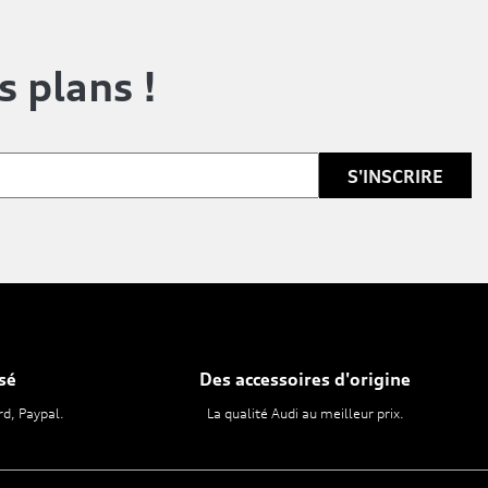
s plans !
sé
Des accessoires d'origine
rd, Paypal.
La qualité Audi au meilleur prix.