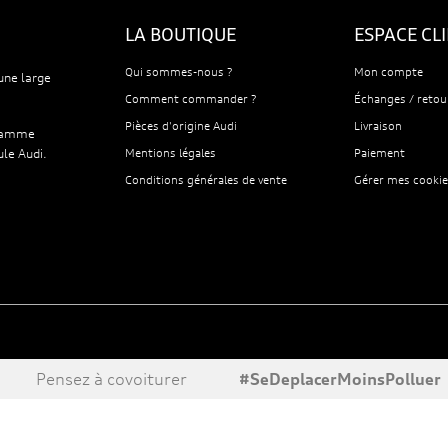
LA BOUTIQUE
ESPACE CL
Qui sommes-nous ?
Mon compte
une large
Comment commander ?
Échanges / retou
Pièces d'origine Audi
Livraison
 gamme
ule Audi.
Mentions légales
Paiement
Conditions générales de vente
Gérer mes cookie
Pensez à covoiturer
#SeDeplacerMoinsPolluer