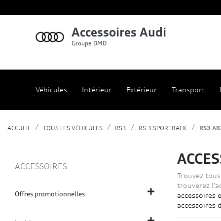
Accessoires Audi
Groupe DMD
Véhicules
Intérieur
Extérieur
Transport
ACCUEIL
TOUS LES VÉHICULES
RS3
RS 3 SPORTBACK
RS3 AB
ACCES
ACCESSOIRES
Trouvez tous
trouverez l'
Offres promotionnelles
accessoires e
accessoires d