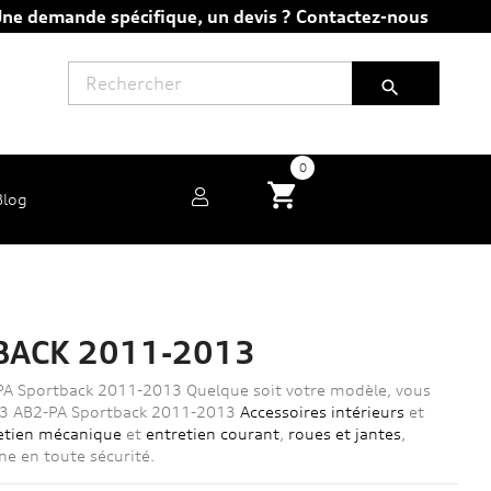
ne demande spécifique, un devis ?
Contactez-nous

0
shopping_cart
Blog
TBACK 2011-2013
2-PA Sportback 2011-2013 Quelque soit votre modèle, vous
RS3 AB2-PA Sportback 2011-2013
Accessoires intérieurs
et
etien mécanique
et
entretien courant
,
roues et jantes
,
ne en toute sécurité.