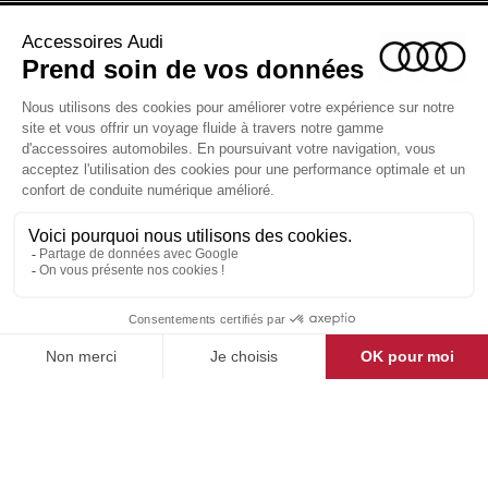
ACCESSOIRES AUDI

LA BOUTIQUE

ESPACE CLIENT

CONTACT & AIDE

© Groupe DMD 2025
Pensez à covoiturer
#SeDeplacerMoinsPolluer